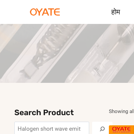
Skip
होम
to
content
Search Product
Showing all
Search