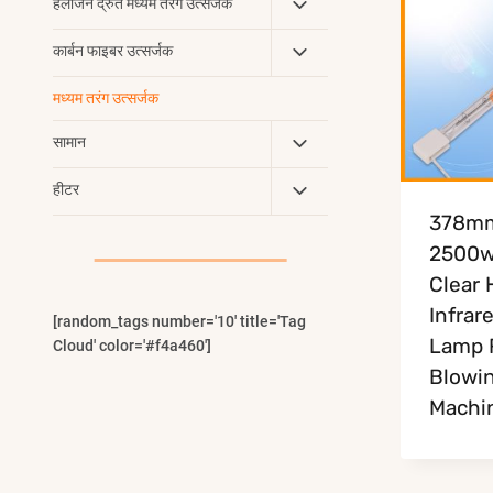
Toggle
हैलोजन द्रुत मध्यम तरंग उत्सर्जक
Child
Toggle
कार्बन फाइबर उत्सर्जक
Menu
Child
मध्यम तरंग उत्सर्जक
Menu
Toggle
सामान
Child
Toggle
हीटर
Menu
Child
378m
Menu
2500w
Clear 
Infrar
[random_tags number='10' title='Tag
Lamp 
Cloud' color='#f4a460']
Blowi
Machi