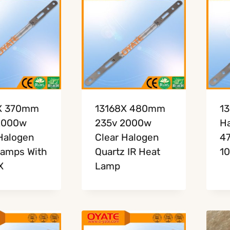
X 370mm
13168X 480mm
13
2000w
235v 2000w
H
Halogen
Clear Halogen
4
Lamps With
Quartz IR Heat
1
X
Lamp