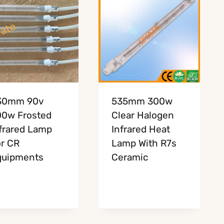
30mm 90v
535mm 300w
00w Frosted
Clear Halogen
frared Lamp
Infrared Heat
r CR
Lamp With R7s
quipments
Ceramic