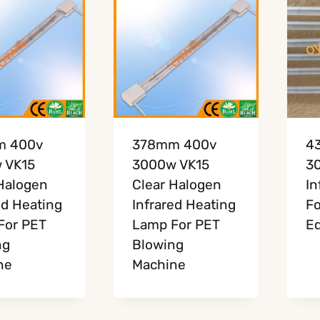
m 400v
378mm 400v
4
 VK15
3000w VK15
3
Halogen
Clear Halogen
In
ed Heating
Infrared Heating
Fo
For PET
Lamp For PET
E
ng
Blowing
ne
Machine