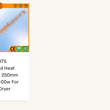
R7S
ed Heat
s 250mm
400w For
Dryer