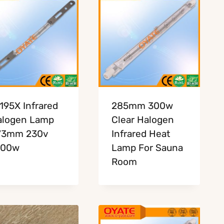
195X Infrared
285mm 300w
alogen Lamp
Clear Halogen
73mm 230v
Infrared Heat
000w
Lamp For Sauna
Room