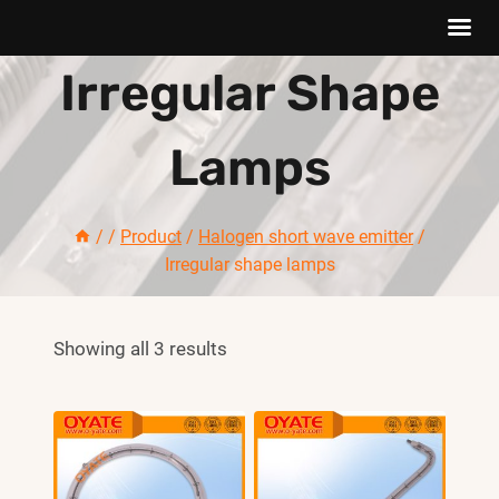
Skip
Irregular Shape
to
content
Lamps
/
/
Product
/
Halogen short wave emitter
/
Irregular shape lamps
Showing all 3 results