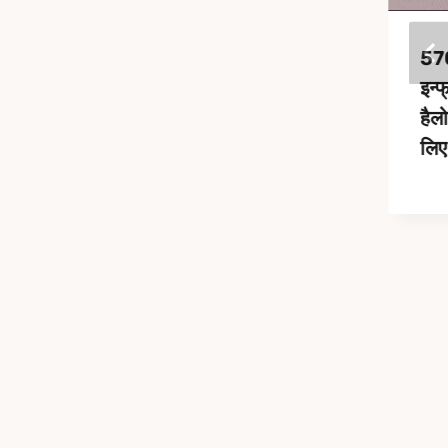
द
230V 1500W Quartz
57
Infrared Heater
इन्फ
Lamp Twin Tube
हैलो
Gold Reflector Short
लिए
Wave IR Heating
Lamp