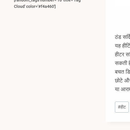
[random_tags number='10' title='Tag
Cloud' color='#f4a460']
ठंड सर्द
यह हीटि
हीटर सर
सकती है
बचत डिज
छोटे और
या आरा
Post
#
हीट
Tags: