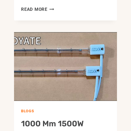
200V
READ MORE
600W
CLEAR
INFRARED
CARBON
FIBER
HEAT
LAMP
FOR
OVEN
BLOGS
1000 Mm 1500W