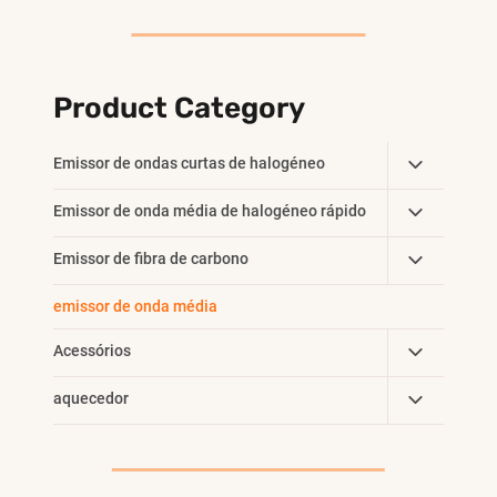
POR
AQUECEDOR
INFRAVERMELHO
DE
Product Category
HALOGÊNIO
DE
Toggle
Emissor de ondas curtas de halogéneo
QUARTZO
Child
HALOGÊNIO
Toggle
Emissor de onda média de halogéneo rápido
Menu
Child
Toggle
Emissor de fibra de carbono
Menu
Child
emissor de onda média
Menu
Toggle
Acessórios
Child
Toggle
aquecedor
Menu
Child
Menu