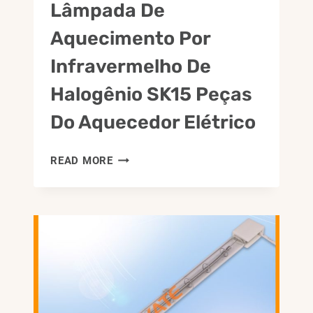
Lâmpada De
Aquecimento Por
Infravermelho De
Halogênio SK15 Peças
Do Aquecedor Elétrico
1000
READ MORE
MM
1500W
LÂMPADA
DE
AQUECIMENTO
POR
INFRAVERMELHO
DE
HALOGÊNIO