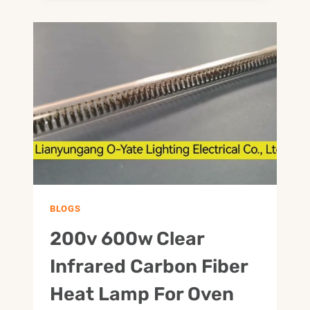
1000W
FIBRA
DE
CARBONO
LÂMPADA
DE
AQUECIMENTO
INFRAVERMELHO
DE
ONDA
MÉDIA
BLOGS
200v 600w Clear
Infrared Carbon Fiber
Heat Lamp For Oven