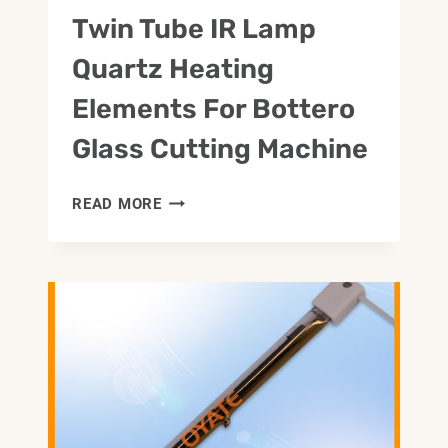
Twin Tube IR Lamp
Quartz Heating
Elements For Bottero
Glass Cutting Machine
480V
READ MORE
5900W
3840MM
TWIN
TUBE
IR
LAMP
QUARTZ
HEATING
ELEMENTS
FOR