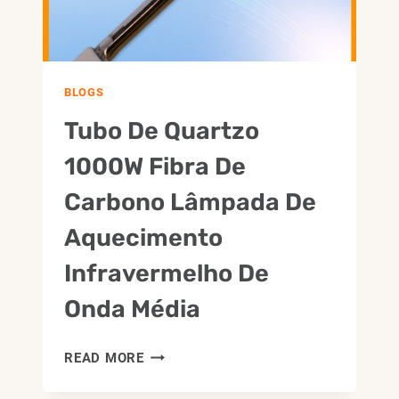
BOTTERO
GLASS
CUTTING
MACHINE
BLOGS
Tubo De Quartzo
1000W Fibra De
Carbono Lâmpada De
Aquecimento
Infravermelho De
Onda Média
TUBO
READ MORE
DE
QUARTZO