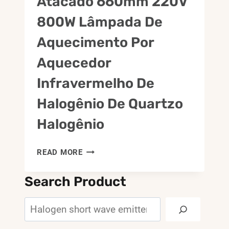
Atacado 660mm 220V
DE
800W Lâmpada De
PET
Aquecimento Por
Aquecedor
Infravermelho De
Halogênio De Quartzo
Halogênio
ATACADO
READ MORE
660MM
220V
Search Product
800W
LÂMPADA
Search
DE
AQUECIMENTO