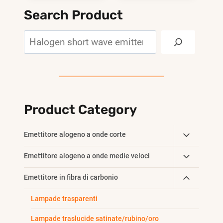
Search Product
Search
Product Category
Toggle
Emettitore alogeno a onde corte
Child
Toggle
Emettitore alogeno a onde medie veloci
Menu
Child
Toggle
Emettitore in fibra di carbonio
Menu
Child
Lampade trasparenti
Menu
Lampade traslucide satinate/rubino/oro