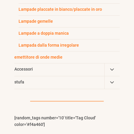
Lampade placcate in bianco/placcate in oro
Lampade gemelle
Lampade a doppia manica
Lampada dalla forma irregolare
emettitore di onde medie
Toggle
Accessori
Child
Toggle
stufa
Menu
Child
Menu
[random_tags number='10' title='Tag Cloud'
color='#f4a460']