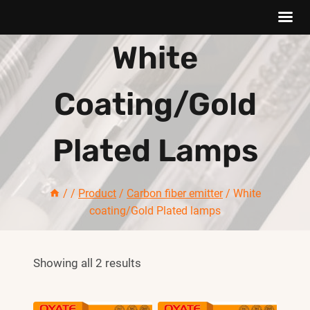
Skip
White
to
content
Coating/Gold
Plated Lamps
/
/
Product
/
Carbon fiber emitter
/
White
coating/Gold Plated lamps
Showing all 2 results