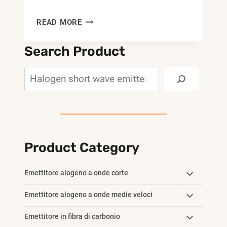
630
READ MORE
MM
2000
Search Product
W
LAMPADA
Search
DI
RISCALDAMENTO
IN
VETRO
IN
QUARZO
Product Category
TUNGSTENO
VICINO
Toggle
Emettitore alogeno a onde corte
A
Child
INFRAROSSI
Toggle
Emettitore alogeno a onde medie veloci
Menu
Child
Toggle
Emettitore in fibra di carbonio
Menu