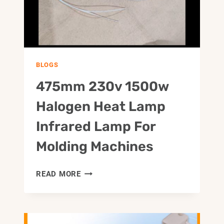
BLOGS
475mm 230v 1500w
Halogen Heat Lamp
Infrared Lamp For
Molding Machines
475MM
READ MORE
230V
1500W
HALOGEN
HEAT