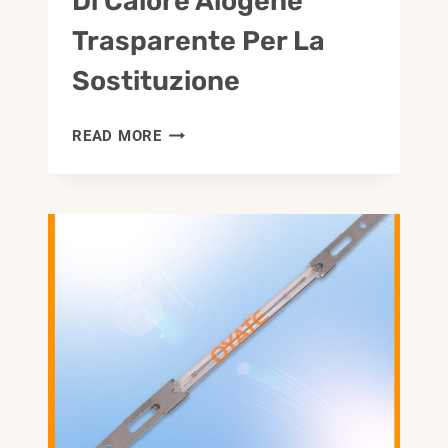
Di Calore Alogene
Trasparente Per La
Sostituzione
235V
READ MORE
1300
W
LAMPADE
DI
CALORE
ALOGENE
TRASPARENTE
PER
LA
SOSTITUZIONE