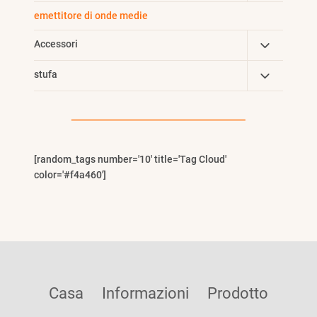
Child
emettitore di onde medie
Menu
Toggle
Accessori
Child
Toggle
stufa
Menu
Child
Menu
[random_tags number='10' title='Tag Cloud'
color='#f4a460']
Casa
Informazioni
Prodotto