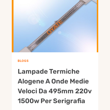
LAMP
INFRARED
LAMP
FOR
MOLDING
MACHINES
BLOGS
Lampade Termiche
Alogene A Onde Medie
Veloci Da 495mm 220v
1500w Per Serigrafia