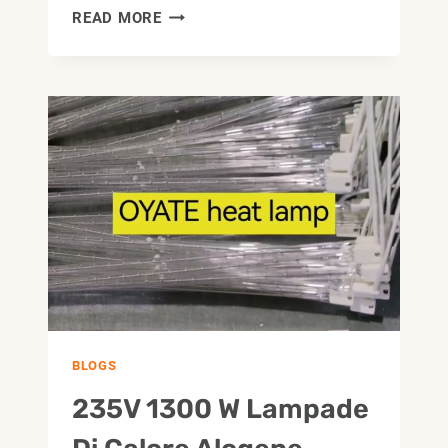
LAMPADE
READ MORE
TERMICHE
ALOGENE
A
ONDE
MEDIE
VELOCI
DA
495MM
220V
1500W
PER
SERIGRAFIA
BLOGS
235V 1300 W Lampade