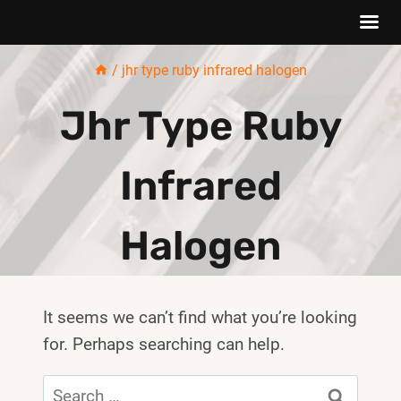
Skip
/
jhr type ruby infrared halogen
to
content
Jhr Type Ruby
Infrared
Halogen
It seems we can’t find what you’re looking
for. Perhaps searching can help.
Search