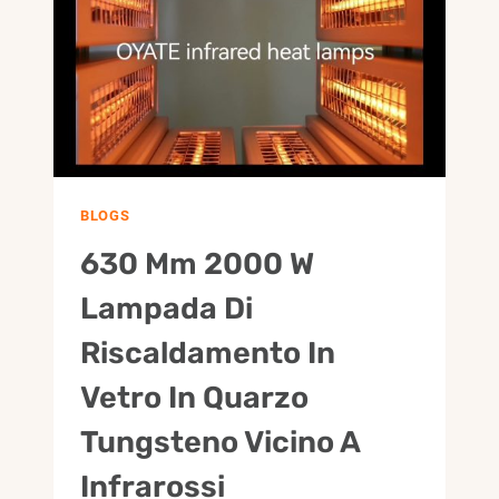
IR
TRASPARENTE
PER
SOFFIAGGIO
DELLA
BOTTIGLIA
BLOGS
630 Mm 2000 W
Lampada Di
Riscaldamento In
Vetro In Quarzo
Tungsteno Vicino A
Infrarossi