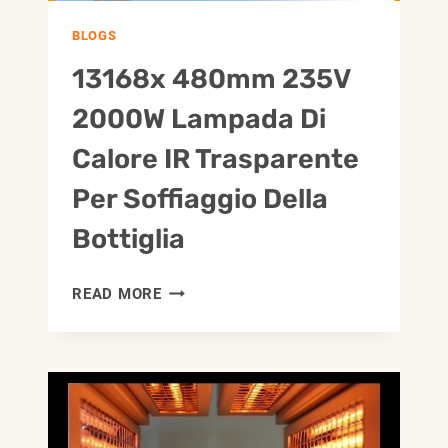
BLOGS
13168x 480mm 235V
2000W Lampada Di
Calore IR Trasparente
Per Soffiaggio Della
Bottiglia
13168X
READ MORE
480MM
235V
2000W
LAMPADA
DI
CALORE